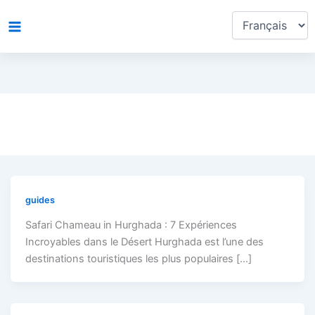
Choisir
Aller
une
au
langue
contenu
guides
Safari Chameau in Hurghada : 7 Expériences
Incroyables dans le Désert Hurghada est l’une des
destinations touristiques les plus populaires […]