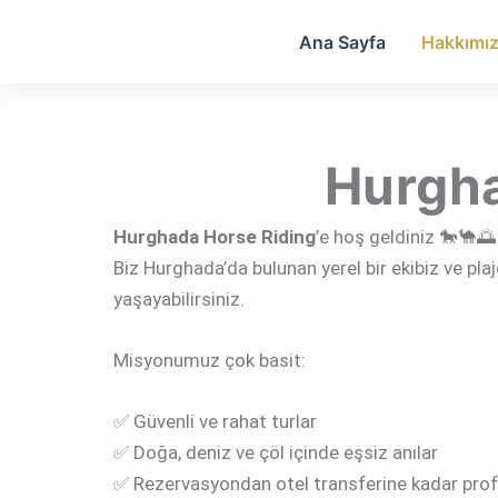
İçeriğe
Ana Sayfa
Hakkımı
atla
Hurgha
Hurghada Horse Riding
’e hoş geldiniz 🐎🐪🌅
Biz Hurghada’da bulunan yerel bir ekibiz ve pla
yaşayabilirsiniz.
Misyonumuz çok basit:
✅ Güvenli ve rahat turlar
✅ Doğa, deniz ve çöl içinde eşsiz anılar
✅ Rezervasyondan otel transferine kadar pro