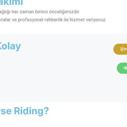
akımı
ağlığı her zaman birinci önceliğimizdir.
rotalar ve profesyonel rehberlik ile hizmet veriyoruz.
Kolay
Şi
W
se Riding?