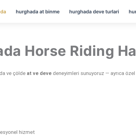
zda
hurghada at binme
hurghada deve turlari
hur
da Horse Riding H
jda ve çölde
at ve deve
deneyimleri sunuyoruz — ayrıca özel
fesyonel hizmet