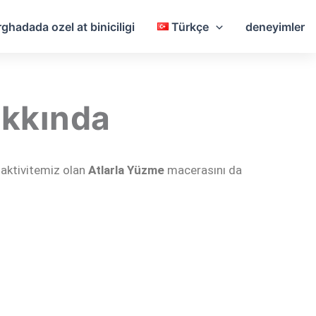
ghadada ozel at biniciligi
Türkçe
deneyimler
akkında
 aktivitemiz olan
Atlarla Yüzme
macerasını da